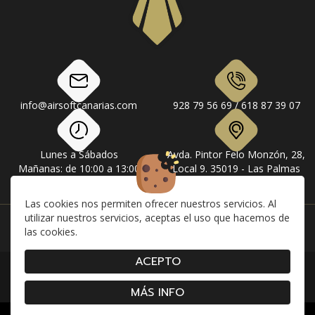
info@airsoftcanarias.com
928 79 56 69 / 618 87 39 07
Lunes a Sábados
Avda. Pintor Felo Monzón, 28,
Mañanas: de 10:00 a 13:00
Local 9. 35019 - Las Palmas
Tardes: de 17:00 a 20:00
de Gran Canaria
Las cookies nos permiten ofrecer nuestros servicios. Al
utilizar nuestros servicios, aceptas el uso que hacemos de
Instagram
Facebook
las cookies.
ACEPTO
|
|
|
Contacto
Envíos
Devolución y Cancelaciones
|
|
|
Condiciones de compra
Aviso Legal
Política de Privacidad
Cookies
MÁS INFO