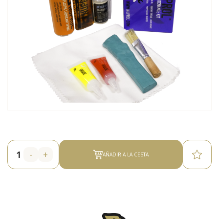
-
+
AÑADIR A LA CESTA