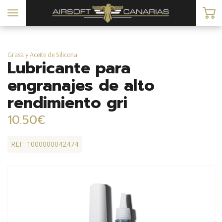
Toggle
navigation
Grasa y Aceite de Silicona
Lubricante para
engranajes de alto
rendimiento gri
10.50€
REF: 1000000042474