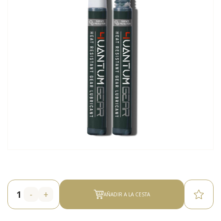
-
+
AÑADIR A LA CESTA