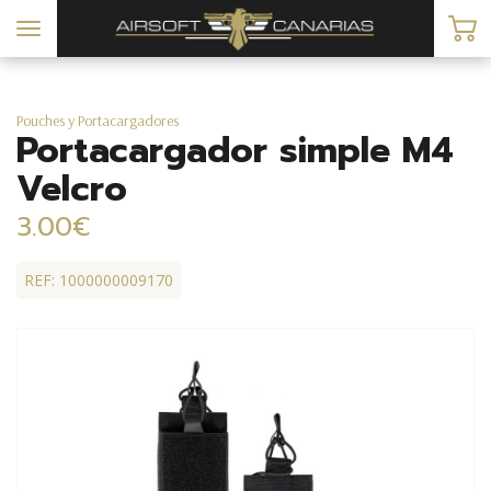
Toggle
navigation
Pouches y Portacargadores
Portacargador simple M4
Velcro
3.00€
REF: 1000000009170