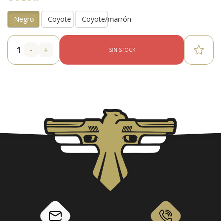
Negro
Coyote
Coyote/marrón
-
+
SIN STOCK