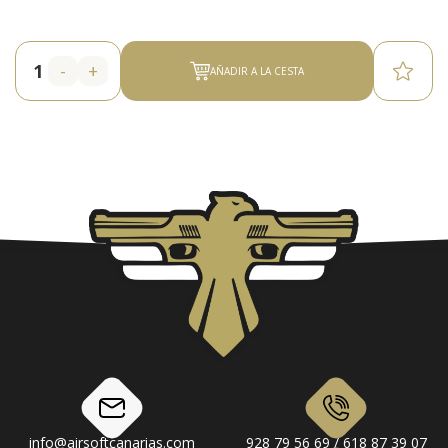
-
+
AÑADIR A LA CESTA
info@airsoftcanarias.com
928 79 56 69 / 618 87 39 07