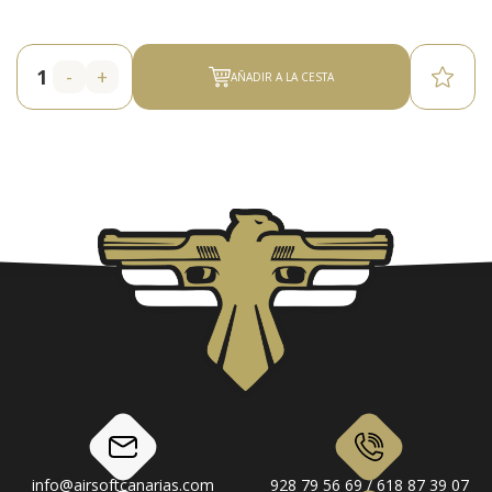
-
+
AÑADIR A LA CESTA
info@airsoftcanarias.com
928 79 56 69 / 618 87 39 07