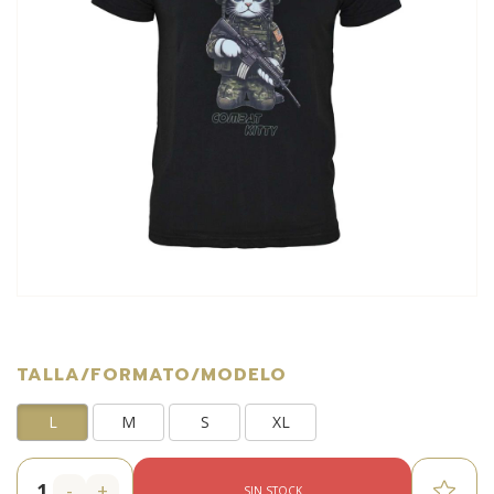
TALLA/FORMATO/MODELO
L
M
S
XL
-
+
SIN STOCK