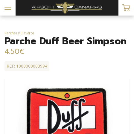
Toggle
navigation
Parches y Llaveros
Parche Duff Beer Simpson
4.50€
REF: 1000000003994