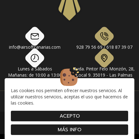
info@airsoftcanarias.com
928 79 56 69 / 618 87 39 07
Lunes a Sábados
Avda. Pintor Felo Monzón, 28,
Mañanas: de 10:00 a 13:00
Local 9. 35019 - Las Palmas
Tardes: de 17:00 a 20:00
de Gran Canaria
Las cookies nos permiten ofrecer nuestros servicios. Al
utilizar nuestros servicios, aceptas el uso que hacemos de
Instagram
Facebook
las cookies.
ACEPTO
|
|
|
Contacto
Envíos
Devolución y Cancelaciones
|
|
|
Condiciones de compra
Aviso Legal
Política de Privacidad
Cookies
MÁS INFO