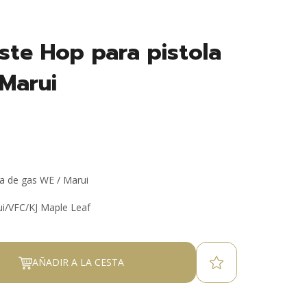
ste Hop para pistola
Marui
la de gas WE / Marui
i/VFC/KJ Maple Leaf
AÑADIR A LA CESTA