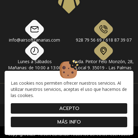
info@airsoftcanarias.com
928 79 56 69 / 618 87 39 07
Lunes a Sábados
Avda. Pintor Felo Monzón, 28,
Mañanas: de 10:00 a 13:00
Local 9. 35019 - Las Palmas
Tardes: de 17:00 a 20:00
de Gran Canaria
Las cookies nos permiten ofrecer nuestros servicios. Al
utilizar nuestros servicios, aceptas el uso que hacemos de
Instagram
Facebook
las cookies.
ACEPTO
|
|
|
Contacto
Envíos
Devolución y Cancelaciones
|
|
|
Condiciones de compra
Aviso Legal
Política de Privacidad
Cookies
MÁS INFO
Copyright 2023 - Airsoft Canarias. Todos los derechos reservados