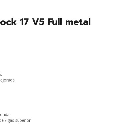
ock 17 V5 Full metal
5.
ejorada.
rondas
de / gas superior