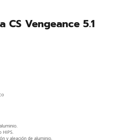
a CS Vengeance 5.1
co
aluminio.
o HIPS.
ón y aleación de aluminio.