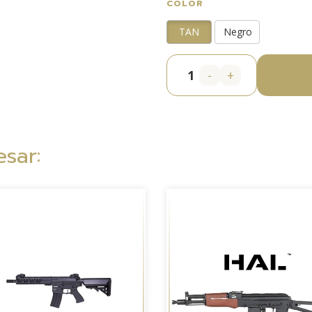
COLOR
TAN
Negro
-
+
sar: