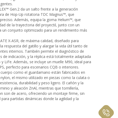
igentes.
FLEX™ Gen.2 da un salto frente a la generación
mara de Hop-Up rotatoria TDC Magnus™, que
y preciso. Además, equipa la goma Helium™, que
dad de la trayectoria del proyectil, junto con un
a un conjunto optimizado para un rendimiento más
ATE X-ASR, de máxima calidad, diseñado para
a respuesta del gatillo y alargar la vida útil tanto de
ntes internos. También permite el diagnóstico de
 de indicación, y la réplica está totalmente adaptada
 y LiFe. Además, se incluye un muelle M90, ideal para
PS, perfecto para escenarios CQB o interiores.
el cuerpo como el guardamano están fabricados en
 nylon, el mismo utilizado en piezas como la culata o
esistencia, durabilidad y peso ligero. El cañón y la
inio y aleación ZnAl, mientras que tornillería,
n son de acero, ofreciendo un montaje firme, sin
l para partidas dinámicas donde la agilidad y la