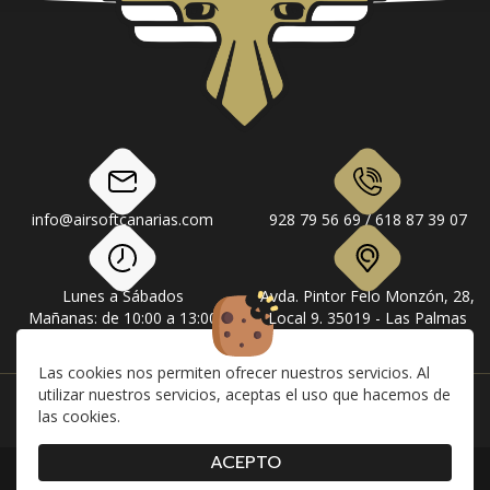
info@airsoftcanarias.com
928 79 56 69 / 618 87 39 07
Lunes a Sábados
Avda. Pintor Felo Monzón, 28,
Mañanas: de 10:00 a 13:00
Local 9. 35019 - Las Palmas
Tardes: de 17:00 a 20:00
de Gran Canaria
Las cookies nos permiten ofrecer nuestros servicios. Al
utilizar nuestros servicios, aceptas el uso que hacemos de
Instagram
Facebook
las cookies.
ACEPTO
|
|
|
Contacto
Envíos
Devolución y Cancelaciones