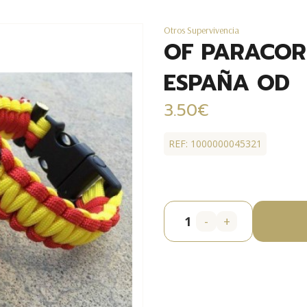
Otros Supervivencia
OF PARACOR
ESPAÑA OD
3.50€
REF: 1000000045321
-
+